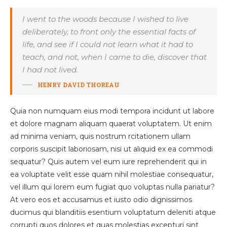
I went to the woods because I wished to live
deliberately, to front only the essential facts of
life, and see if I could not learn what it had to
teach, and not, when I came to die, discover that
I had not lived.
HENRY DAVID THOREAU
Quia non numquam eius modi tempora incidunt ut labore
et dolore magnam aliquam quaerat voluptatem. Ut enim
ad minima veniam, quis nostrum rcitationem ullam
corporis suscipit laboriosam, nisi ut aliquid ex ea commodi
sequatur? Quis autem vel eum iure reprehenderit qui in
ea voluptate velit esse quam nihil molestiae consequatur,
vel illum qui lorem eum fugiat quo voluptas nulla pariatur?
At vero eos et accusamus et iusto odio dignissimos
ducimus qui blanditiis esentium voluptatum deleniti atque
corrupti quos dolores et quas molestias excepturi sint