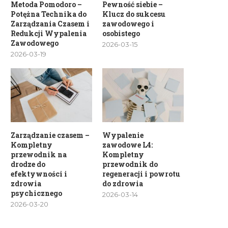
Metoda Pomodoro –
Pewność siebie –
Potężna Technika do
Klucz do sukcesu
Zarządzania Czasem i
zawodowego i
Redukcji Wypalenia
osobistego
Zawodowego
2026-03-15
2026-03-19
Zarządzanie czasem –
Wypalenie
Kompletny
zawodowe L4:
przewodnik na
Kompletny
drodze do
przewodnik do
efektywności i
regeneracji i powrotu
zdrowia
do zdrowia
psychicznego
2026-03-14
2026-03-20