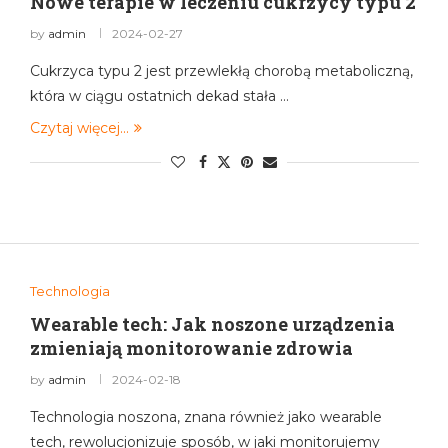
Nowe terapie w leczeniu cukrzycy typu 2
by
admin
2024-02-27
Cukrzyca typu 2 jest przewlekłą chorobą metaboliczną,
która w ciągu ostatnich dekad stała …
Czytaj więcej...
Technologia
Wearable tech: Jak noszone urządzenia
zmieniają monitorowanie zdrowia
by
admin
2024-02-18
Technologia noszona, znana również jako wearable
tech, rewolucjonizuje sposób, w jaki monitorujemy