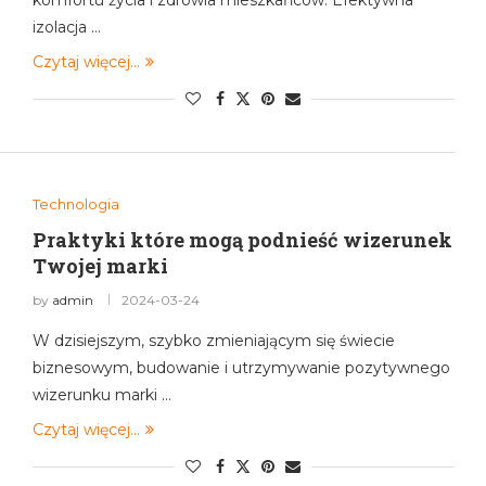
komfortu życia i zdrowia mieszkańców. Efektywna
izolacja …
Czytaj więcej...
Technologia
Praktyki które mogą podnieść wizerunek
Twojej marki
by
admin
2024-03-24
W dzisiejszym, szybko zmieniającym się świecie
biznesowym, budowanie i utrzymywanie pozytywnego
wizerunku marki …
Czytaj więcej...