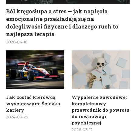
Ból kręgosłupa a stres — jak napięcia
emocjonalne przekładają się na
dolegliwości fizyczne i dlaczego ruch to
najlepsza terapia
2026-04-16
Jak zostać kierowcą
Wypalenie zawodowe:
wyścigowym: Ścieżka
kompleksowy
kariery
przewodnik do powrotu
do równowagi
2024-03-25
psychicznej
2026-03-12