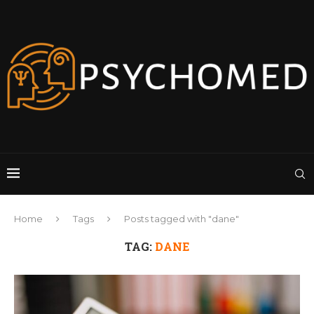
Home
Tags
Posts tagged with "dane"
TAG:
DANE