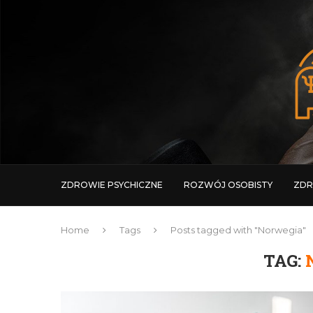
ZDROWIE PSYCHICZNE
ROZWÓJ OSOBISTY
ZDR
Home
Tags
Posts tagged with "Norwegia"
TAG: