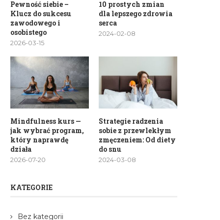
Pewność siebie –
10 prostych zmian
Klucz do sukcesu
dla lepszego zdrowia
zawodowego i
serca
osobistego
2024-02-08
2026-03-15
Mindfulness kurs —
Strategie radzenia
jak wybrać program,
sobie z przewlekłym
który naprawdę
zmęczeniem: Od diety
działa
do snu
2026-07-20
2024-03-08
KATEGORIE
Bez kategorii