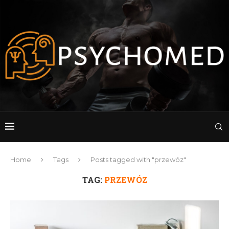
Home
Tags
Posts tagged with "przewóz"
TAG:
PRZEWÓZ